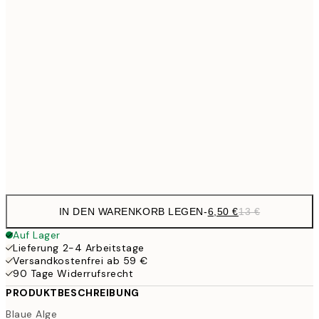
9,
30x40 cm
19,
16,2
50x70 cm
32,
59,5
100x150 cm
1
Frame
options
IN DEN WARENKORB LEGEN
-
6,50 €
13 €
Auf Lager
Lieferung 2-4 Arbeitstage
Versandkostenfrei ab 59 €
90 Tage Widerrufsrecht
PRODUKTBESCHREIBUNG
Blaue Alge