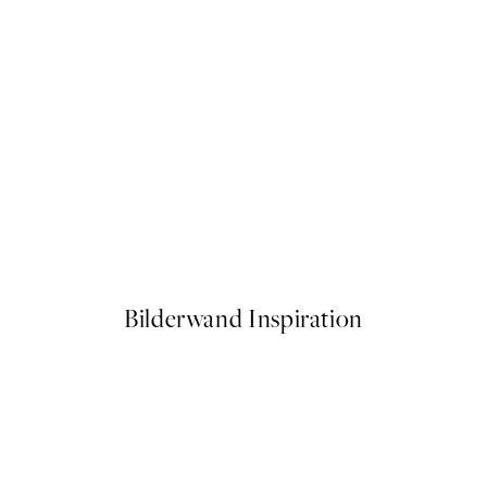
50%*
 No1 Poster
Vintage Sea Turtle Poster
Ab 3,98 €
7,95 €
Bilderwand Inspiration