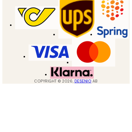
COPYRIGHT ©
2026
,
DESENIO
AB