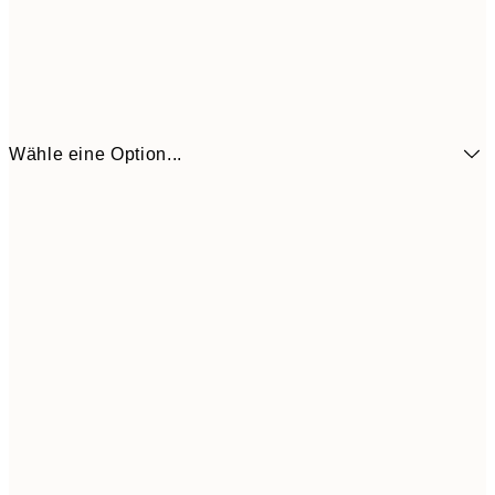
Wähle eine Option...
6,
21x30 cm