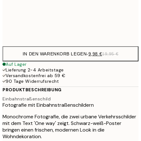
16,2
50x70 cm
32,
Frame
options
IN DEN WARENKORB LEGEN
-
9,98 €
19,95 €
Auf Lager
Lieferung 2-4 Arbeitstage
Versandkostenfrei ab 59 €
90 Tage Widerrufsrecht
PRODUKTBESCHREIBUNG
Einbahnstraßenschild
Fotografie mit Einbahnstraßenschildern
Monochrome Fotografie, die zwei urbane Verkehrsschilder
mit dem Text 'One way' zeigt. Schwarz-weiß-Poster
bringen einen frischen, modernen Look in die
Wohndekoration.