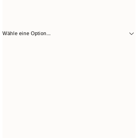
Wähle eine Option...
9,
30x40 cm
19,