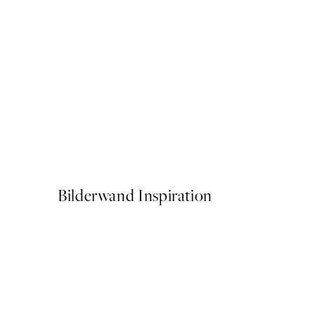
-70%
Outlet
Fluid Shapes Poster
Ab 5,98 €
19,95 €
Bilderwand Inspiration