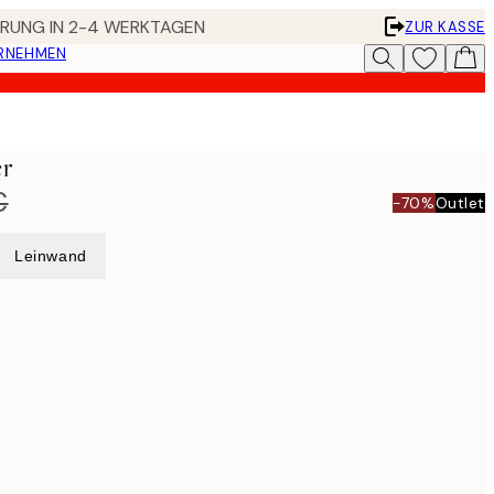
FERUNG IN 2-4 WERKTAGEN
ZUR KASSE
ERNEHMEN
er
€
-70%
Outlet
Leinwand