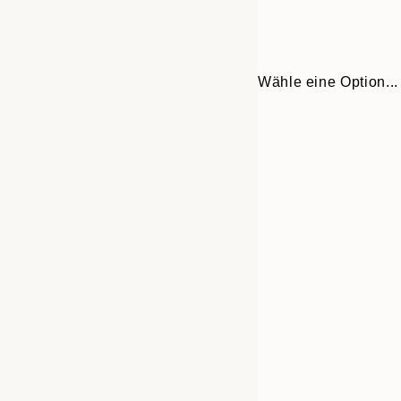
Wähle eine Option...
Frame
30x40 cm
options
50x70 cm