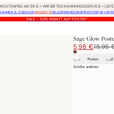
OSTENFREI AB 59 € • WIR BIETEN RAHMUNGSSERVICE • LIE
RAHMEN & ZUBEHÖR
ANGEBOTE
BILDERWÄNDE
INSPIRATION
FÜR UNT
SALE - 50% RABATT AUF POSTER*
Sage Glow Post
5,98 €
19,95 
Poster
Größe wählen