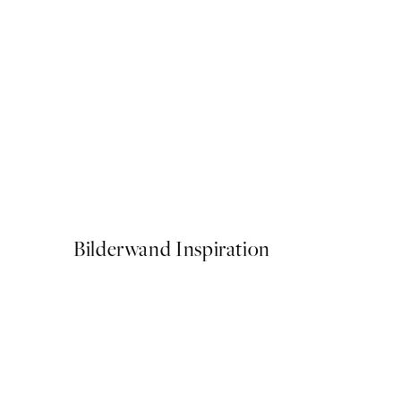
50%*
Bubbles & Bubbles Poster
Ab 9,98 €
19,95 €
Bilderwand Inspiration