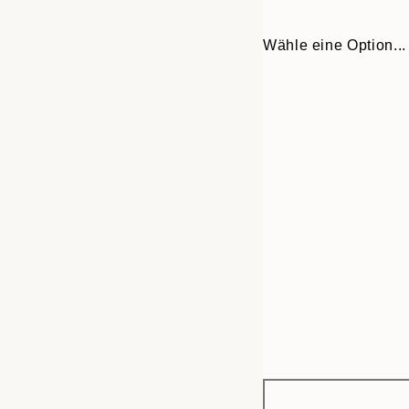
Wähle eine Option...
Frame
30x40 cm
options
50x70 cm