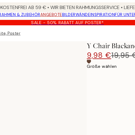
OSTENFREI AB 59 € • WIR BIETEN RAHMUNGSSERVICE • LIE
RAHMEN & ZUBEHÖR
ANGEBOTE
BILDERWÄNDE
INSPIRATION
FÜR UNT
SALE - 50% RABATT AUF POSTER*
te, Poster
Y Chair Blackan
9,98 €
19,95 
Größe wählen