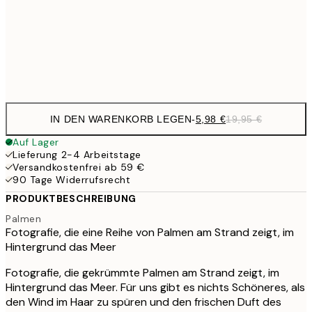
9,
50x70 cm
32,
Frame
options
IN DEN WARENKORB LEGEN
-
5,98 €
19,95 €
Auf Lager
Lieferung 2-4 Arbeitstage
Versandkostenfrei ab 59 €
90 Tage Widerrufsrecht
PRODUKTBESCHREIBUNG
Palmen
Fotografie, die eine Reihe von Palmen am Strand zeigt, im
Hintergrund das Meer
Fotografie, die gekrümmte Palmen am Strand zeigt, im
Hintergrund das Meer. Für uns gibt es nichts Schöneres, als
den Wind im Haar zu spüren und den frischen Duft des