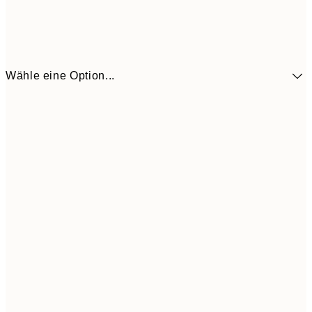
Wähle eine Option...
5,
30x40 cm
19,