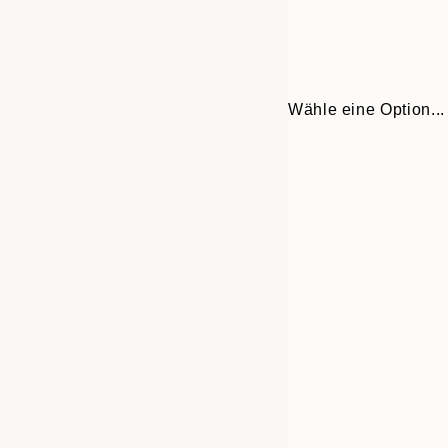
Wähle eine Option...
Frame
70x100 cm
options