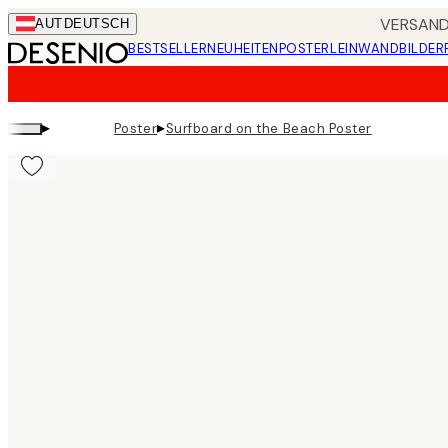
Skip
VERSANDK
AUT
DEUTSCH
to
BESTSELLER
NEUHEITEN
POSTER
LEINWANDBILDER
main
content.
▸
▸
Poster
Surfboard on the Beach Poster