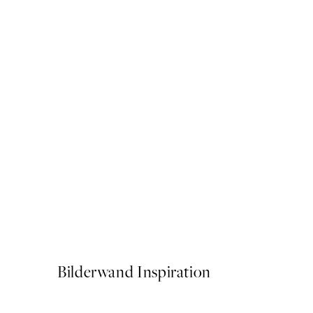
50%*
Waikiki Surfing Poster
Ab 9,98 €
19,95 €
Bilderwand Inspiration