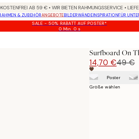
OSTENFREI AB 59 € • WIR BIETEN RAHMUNGSSERVICE • LIE
RAHMEN & ZUBEHÖR
ANGEBOTE
BILDERWÄNDE
INSPIRATION
FÜR UNT
SALE - 50% RABATT AUF POSTER*
0 Min.
0 s
Gültig
bis:
2026-
08-
Surfboard On T
09
14,70 €
49 €
Poster
Größe wählen