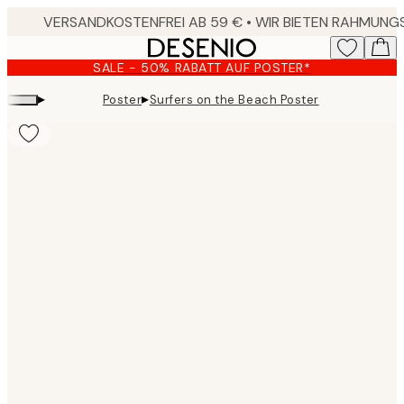
Skip
to
main
SALE - 50% RABATT AUF POSTER*
content.
▸
▸
Poster
Surfers on the Beach Poster
Product
images