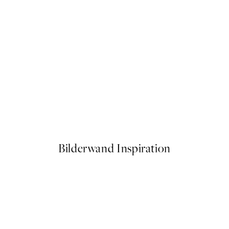
50%*
oster
Fotoautomat Poster
Ab 6,50 €
13 €
Bilderwand Inspiration