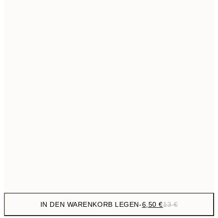
6,
21x30 cm
9,
30x40 cm
19,
13,7
40x50 cm
27,
16,2
50x70 cm
32,
24,5
70x100 cm
59,5
100x150 cm
1
Frame
options
IN DEN WARENKORB LEGEN
-
6,50 €
13 €