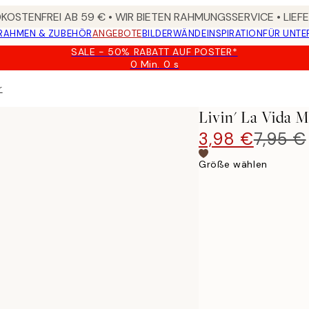
OSTENFREI AB 59 € • WIR BIETEN RAHMUNGSSERVICE • LIE
RAHMEN & ZUBEHÖR
ANGEBOTE
BILDERWÄNDE
INSPIRATION
FÜR UNT
SALE - 50% RABATT AUF POSTER*
0 Min.
0 s
Gültig
bis:
r
2026-
08-
Livin' La Vida 
09
3,98 €
7,95 €
Größe wählen