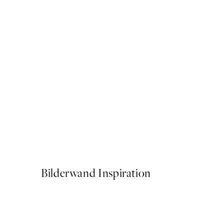
50%*
Bordogue Poster
Ab 3,98 €
7,95 €
Bilderwand Inspiration