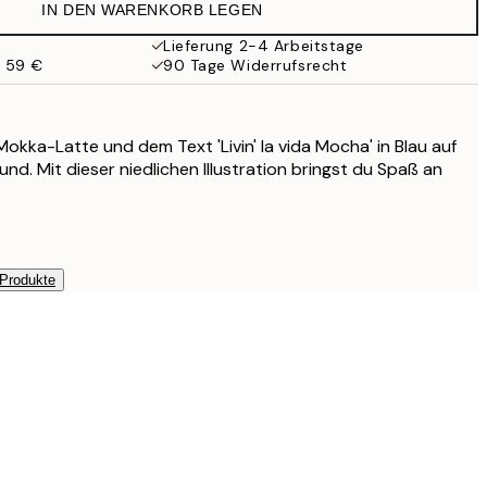
IN DEN WARENKORB LEGEN
9,98 €
19,95 €
Lieferung 2-4 Arbeitstage
b 59 €
90 Tage Widerrufsrecht
 Mokka-Latte und dem Text 'Livin' la vida Mocha' in Blau auf
nd. Mit dieser niedlichen Illustration bringst du Spaß an
 Produkte