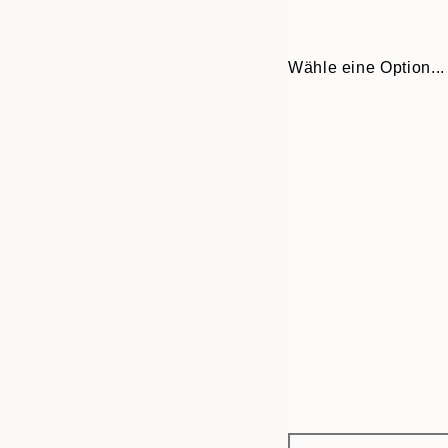
Wähle eine Option...
Frame
13x18 cm
options
21x30 cm