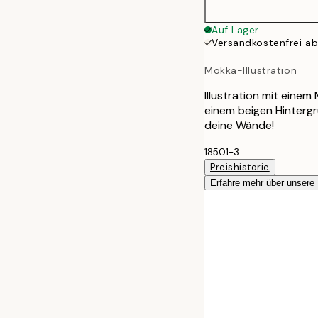
30x40 cm
Auf Lager
Versandkostenfrei a
Mokka-Illustration
Illustration mit einem
einem beigen Hintergru
deine Wände!
18501-3
Preishistorie
Erfahre mehr über unsere