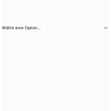
Wähle eine Option...
9,
50x70 cm
32,