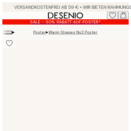
Skip
to
main
SALE - 50% RABATT AUF POSTER*
content.
▸
▸
Poster
Warm Shapes No2 Poster
Product
images