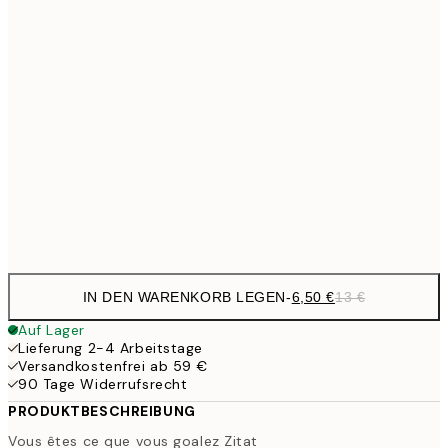
9,
30x40 cm
19,
13,7
40x50 cm
27,
16,2
50x70 cm
32,
Frame
options
IN DEN WARENKORB LEGEN
-
6,50 €
13 €
Auf Lager
Lieferung 2-4 Arbeitstage
Versandkostenfrei ab 59 €
90 Tage Widerrufsrecht
PRODUKTBESCHREIBUNG
Vous êtes ce que vous goalez Zitat