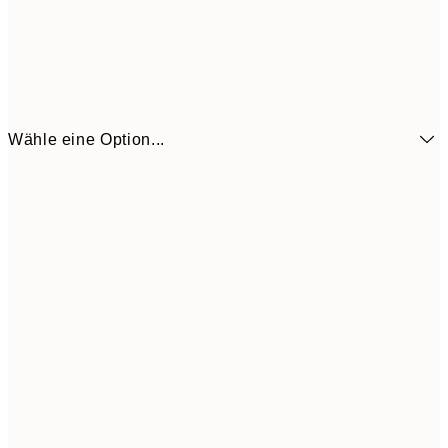
Wähle eine Option...
6,
21x30 cm