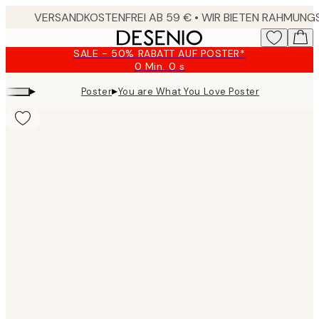
Skip
to
main
SALE - 50% RABATT AUF POSTER*
content.
0 Min.
0 s
Gültig
bis:
▸
▸
Poster
You are What You Love Poster
2026-
08-
09
Product