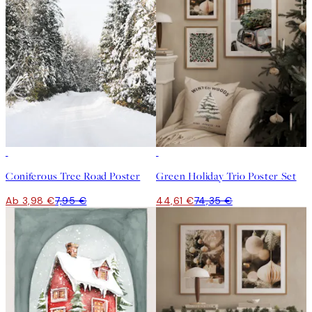
50%*
-40%
Coniferous Tree Road Poster
Green Holiday Trio Poster Set
Ab 3,98 €
7,95 €
44,61 €
74,35 €