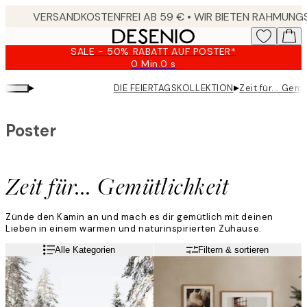
Skip
to
main
SALE - 50% RABATT AUF POSTER*
content.
0 Min.
0 s
Gültig
bis:
▸
▸
DIE FEIERTAGSKOLLEKTION
Zeit für... Gem
2026-
08-
10
Poster
Zeit für... Gemütlichkeit
Zünde den Kamin an und mach es dir gemütlich mit deinen
Lieben in einem warmen und naturinspirierten Zuhause.
Weiterlesen
Alle Kategorien
Filtern & sortieren