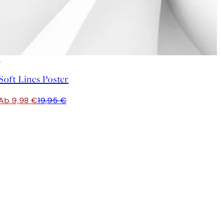
50%*
Soft Lines Poster
Ab 9,98 €
19,95 €