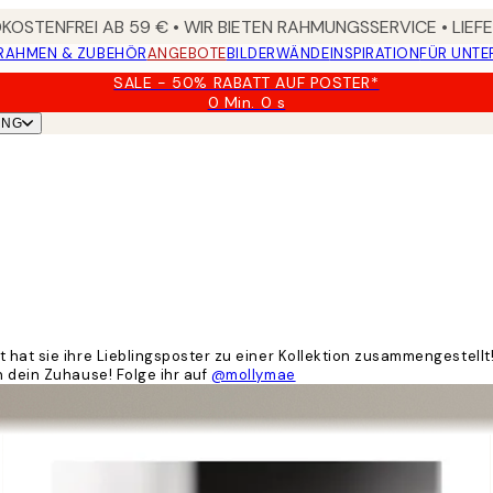
OSTENFREI AB 59 € • WIR BIETEN RAHMUNGSSERVICE • LIE
RAHMEN & ZUBEHÖR
ANGEBOTE
BILDERWÄNDE
INSPIRATION
FÜR UNT
SALE - 50% RABATT AUF POSTER*
0 Min.
0 s
Gültig
UNG
bis:
2026-
08-
09
 hat sie ihre Lieblingsposter zu einer Kollektion zusammengestellt
n dein Zuhause! Folge ihr auf
@mollymae