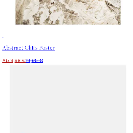
50%*
Abstract Cliffs Poster
Ab 9,98 €
19,95 €