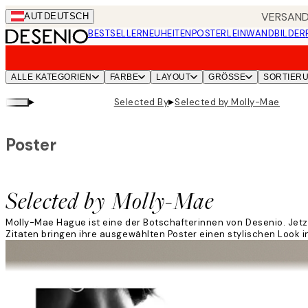
Skip
VERSANDK
AUT
DEUTSCH
to
BESTSELLER
NEUHEITEN
POSTER
LEINWANDBILDER
main
content.
ALLE KATEGORIEN
FARBE
LAYOUT
GRÖSSE
SORTIER
▸
▸
Selected By
Selected by Molly-Mae
Poster
Selected by Molly-Mae
Molly-Mae Hague ist eine der Botschafterinnen von Desenio. Jetzt
Zitaten bringen ihre ausgewählten Poster einen stylischen Look i
Weiterlesen