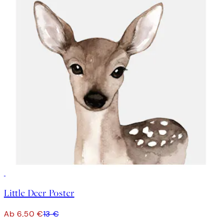
50%*
Little Deer Poster
Ab 6,50 €
13 €