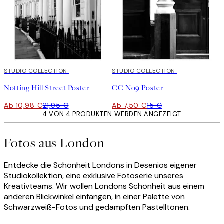
50%*
STUDIO COLLECTION
50%*
STUDIO COLLECTION
Notting Hill Street Poster
CC No9 Poster
Ab 10,98 €
21,95 €
Ab 7,50 €
15 €
4 VON 4 PRODUKTEN WERDEN ANGEZEIGT
Fotos aus London
Entdecke die Schönheit Londons in Desenios eigener
Studiokollektion, eine exklusive Fotoserie unseres
Kreativteams. Wir wollen Londons Schönheit aus einem
anderen Blickwinkel einfangen, in einer Palette von
Schwarzweiß-Fotos und gedämpften Pastelltönen.