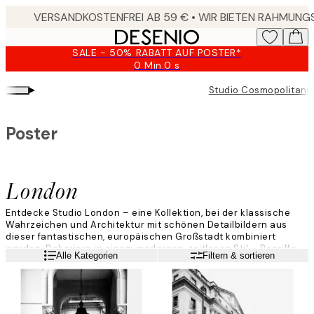
Skip
to
main
SALE - 50% RABATT AUF POSTER*
content.
0 Min.
0 s
Gültig
bis:
▸
▸
Studio Cosmopolitan
2026-
08-
09
Poster
London
Entdecke Studio London – eine Kollektion, bei der klassische
Wahrzeichen und Architektur mit schönen Detailbildern aus
dieser fantastischen, europäischen Großstadt kombiniert
werden. Dekoriere in einem modernen, zeitlosen Stil – Begriffe,
Weiterlesen
Alle Kategorien
Filtern & sortieren
die wir mit dieser pulsierenden Großstadt verbinden.