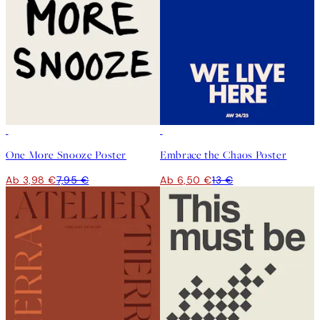
50%*
50%*
One More Snooze Poster
Embrace the Chaos Poster
Ab 3,98 €
7,95 €
Ab 6,50 €
13 €