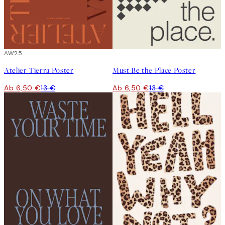
50%*
AW25
50%*
Atelier Tierra Poster
Must Be the Place Poster
Ab 6,50 €
13 €
Ab 6,50 €
13 €