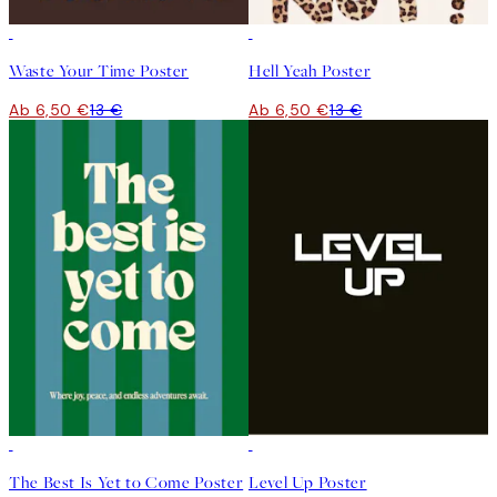
50%*
50%*
Waste Your Time Poster
Hell Yeah Poster
Ab 6,50 €
13 €
Ab 6,50 €
13 €
50%*
50%*
The Best Is Yet to Come Poster
Level Up Poster