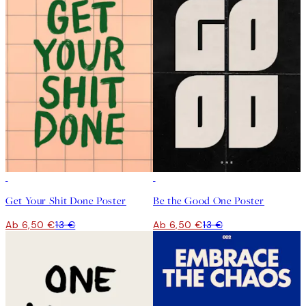
50%*
50%*
Get Your Shit Done Poster
Be the Good One Poster
Ab 6,50 €
13 €
Ab 6,50 €
13 €