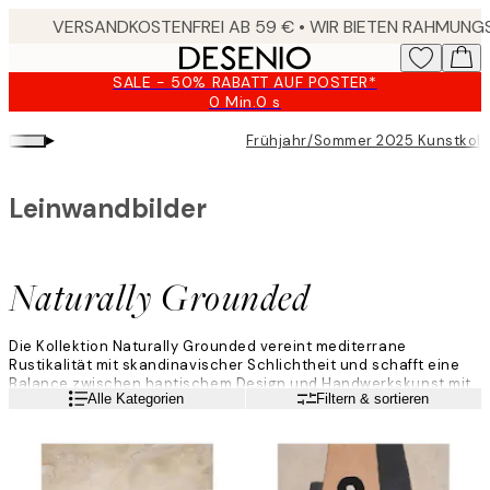
Skip
to
main
SALE - 50% RABATT AUF POSTER*
content.
0 Min.
0 s
Gültig
bis:
▸
Frühjahr/Sommer 2025 Kunstkoll
2026-
08-
10
Leinwandbilder
Naturally Grounded
Die Kollektion Naturally Grounded vereint mediterrane
Rustikalität mit skandinavischer Schlichtheit und schafft eine
Balance zwischen haptischem Design und Handwerkskunst mit
Weiterlesen
Alle Kategorien
Filtern & sortieren
eleganten und raffinierten Stilen. Die Kollektion vermittelt
Wärme und Ruhe und verbindet Luxus mit Gelassenheit.