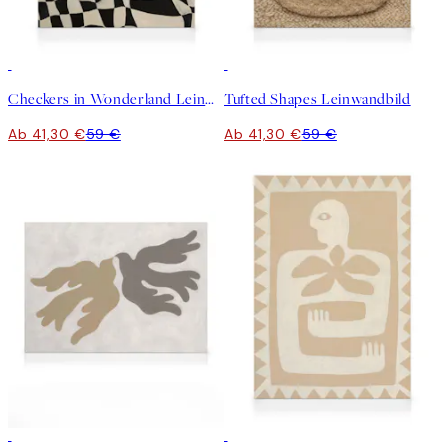
30%*
30%*
Checkers in Wonderland Leinwandbild
Tufted Shapes Leinwandbild
Ab 41,30 €
59 €
Ab 41,30 €
59 €
30%*
30%*