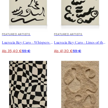
40%*
FEATURED ARTISTS
30%*
FEATURED ARTISTS
Lucrecia Rey Caro - Whispers of the Sea Leinwandbild
Lucrecia Rey Caro - Lines of the Soul Leinwandbild
Ab 35,40 €
59 €
Ab 41,30 €
59 €