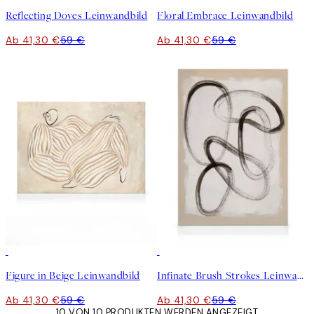
Reflecting Doves Leinwandbild
Floral Embrace Leinwandbild
Ab 41,30 €
59 €
Ab 41,30 €
59 €
30%*
30%*
Figure in Beige Leinwandbild
Infinate Brush Strokes Leinwandbild
Ab 41,30 €
59 €
Ab 41,30 €
59 €
10 VON 10 PRODUKTEN WERDEN ANGEZEIGT