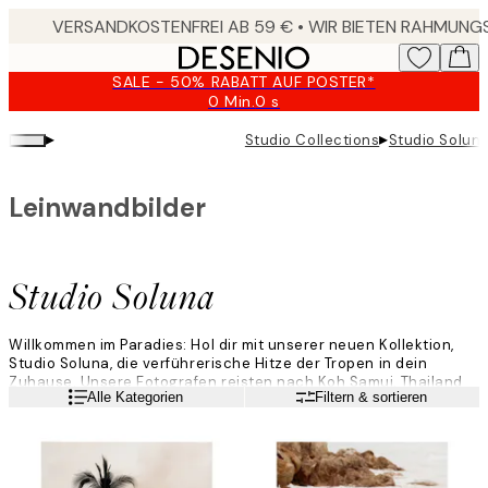
Skip
to
main
SALE - 50% RABATT AUF POSTER*
content.
0 Min.
0 s
Gültig
bis:
▸
▸
Studio Collections
Studio Solun
2026-
08-
10
Leinwandbilder
Studio Soluna
Willkommen im Paradies: Hol dir mit unserer neuen Kollektion,
Studio Soluna, die verführerische Hitze der Tropen in dein
Zuhause. Unsere Fotografen reisten nach Koh Samui, Thailand
Weiterlesen
Alle Kategorien
Filtern & sortieren
und auf die benachbarten Inseln, um die üppige Landschaft und
die geheimnisvolle Atmosphäre einzufangen, die für Thailand
charakteristisch ist.