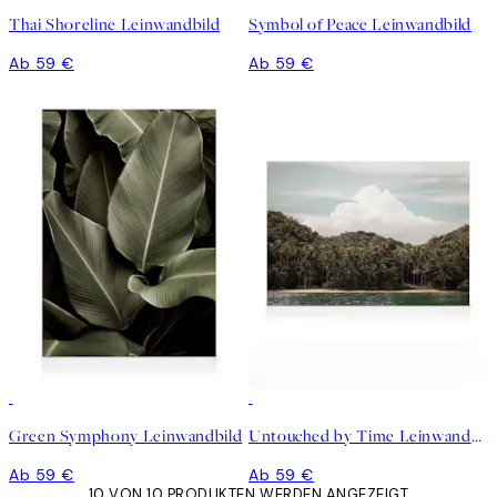
Thai Shoreline Leinwandbild
Symbol of Peace Leinwandbild
Ab 59 €
Ab 59 €
Green Symphony Leinwandbild
Untouched by Time Leinwandbild
Ab 59 €
Ab 59 €
10 VON 10 PRODUKTEN WERDEN ANGEZEIGT