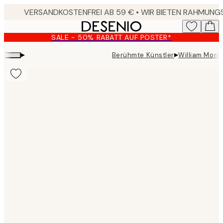
Skip
to
main
SALE - 50% RABATT AUF POSTER*
content.
▸
▸
Berühmte Künstler
William Morr
Product
images