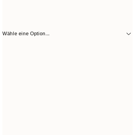
Wähle eine Option...
41,3
30x40 cm