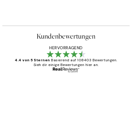
Abstract Green Shapes No2 
Ab 6,50 €
13 €
Kundenbewertungen
HERVORRAGEND
4.4 von 5 Sternen
Basierend auf 108403 Bewertungen.
Sieh dir einige Bewertungen hier an.
Verifizierter Käufer
Kundenbewertungen
Great
1 Jun
Maja S