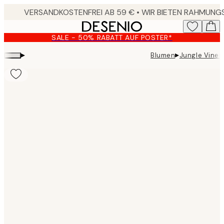
Skip
to
main
SALE - 50% RABATT AUF POSTER*
content.
▸
▸
Blumen
Jungle Vines
Product
images