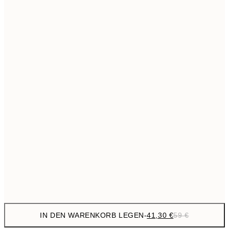
69,3
50x70 cm
Kein Rahmen
IN DEN WARENKORB LEGEN
-
41,30 €
59 €