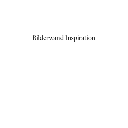
50%*
Traces of Light No2 Poster
Ab 7,50 €
15 €
Bilderwand Inspiration