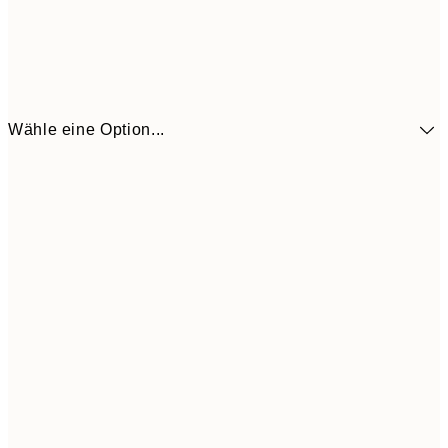
Wähle eine Option...
41,3
30x40 cm