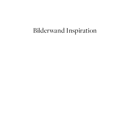
e Poster
Soft Couple Poster
Ab 7,50 €
15 €
Bilderwand Inspiration