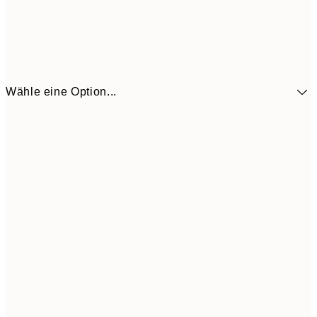
Wähle eine Option...
41,3
30x40 cm