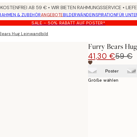
OSTENFREI AB 59 € • WIR BIETEN RAHMUNGSSERVICE • LIE
RAHMEN & ZUBEHÖR
ANGEBOTE
BILDERWÄNDE
INSPIRATION
FÜR UNT
SALE - 50% RABATT AUF POSTER*
 Bears Hug Leinwandbild
Furry Bears Hu
41,30 €
59 €
Poster
Größe wählen