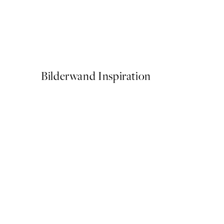
50%*
Soft Hands Poster
Ab 10,98 €
21,95 €
Bilderwand Inspiration