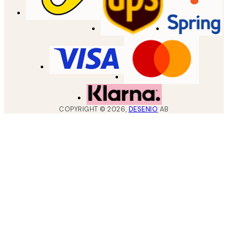
COPYRIGHT ©
2026
,
DESENIO
AB