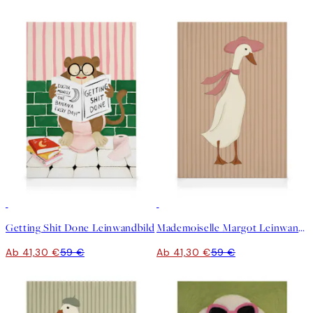
30%*
30%*
Getting Shit Done Leinwandbild
Mademoiselle Margot Leinwandbild
Ab 41,30 €
59 €
Ab 41,30 €
59 €