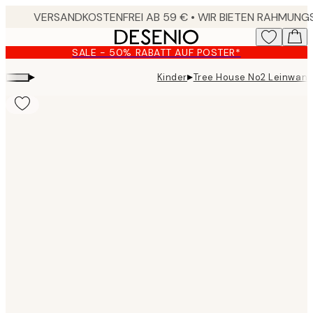
Skip
to
main
SALE - 50% RABATT AUF POSTER*
content.
▸
▸
Kinder
Tree House No2 Leinwand
Product
images