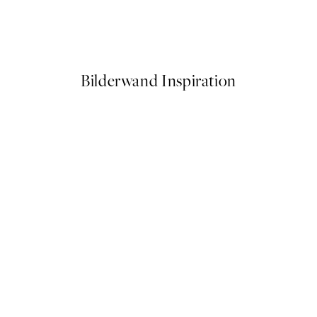
 No2 Poster
The Personality Worker Pers
Ab 25,56 €
31,95 €
Bilderwand Inspiration