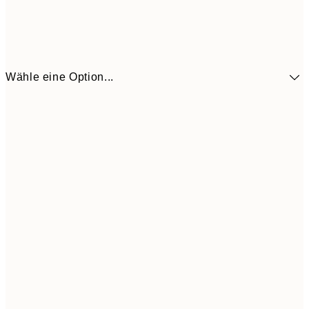
Wähle eine Option...
41,3
30x40 cm