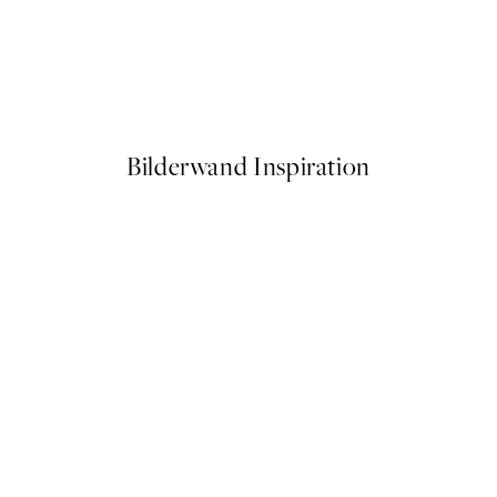
50%*
Caffeine and Confidence Post
Ab 9,98 €
19,95 €
Bilderwand Inspiration