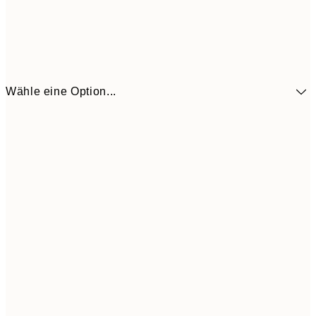
Wähle eine Option...
41,3
30x40 cm