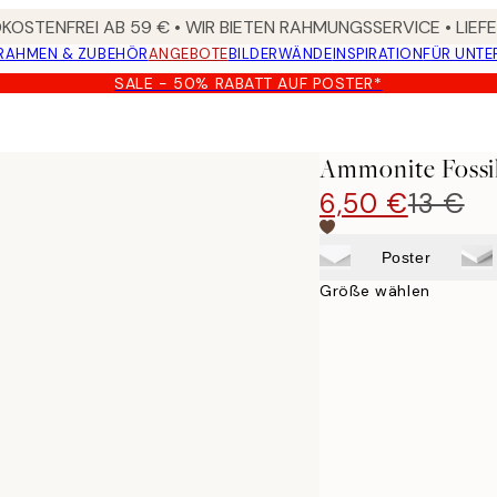
OSTENFREI AB 59 € • WIR BIETEN RAHMUNGSSERVICE • LIE
RAHMEN & ZUBEHÖR
ANGEBOTE
BILDERWÄNDE
INSPIRATION
FÜR UNT
SALE - 50% RABATT AUF POSTER*
Ammonite Fossil
6,50 €
13 €
Poster
Größe wählen