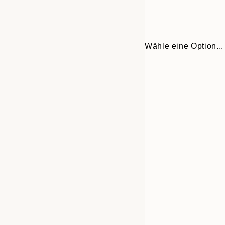
Wähle eine Option...
Frame
21x30 cm
options
30x40 cm