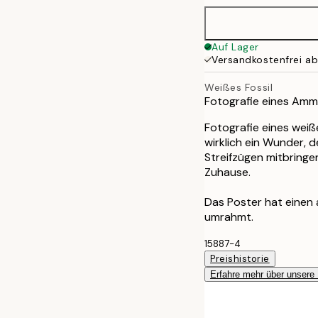
50x70 cm
Auf Lager
Versandkostenfrei a
70x100 cm
Weißes Fossil
Fotografie eines Ammon
Fotografie eines weiße
wirklich ein Wunder, 
Streifzügen mitbringe
Zuhause.
Das Poster hat einen
umrahmt.
15887-4
Preishistorie
Erfahre mehr über unsere