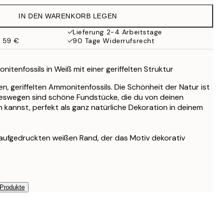
19,95 €
IN DEN WARENKORB LEGEN
16,23 €
32,45 €
Lieferung 2-4 Arbeitstage
b 59 €
90 Tage Widerrufsrecht
24,50 €
49 €
itenfossils in Weiß mit einer geriffelten Struktur
n, geriffelten Ammonitenfossils. Die Schönheit der Natur ist
deswegen sind schöne Fundstücke, die du von deinen
n kannst, perfekt als ganz natürliche Dekoration in deinem
 aufgedruckten weißen Rand, der das Motiv dekorativ
 Produkte