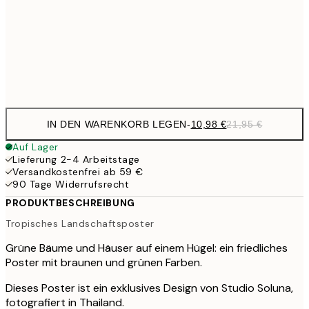
27,2
70x100 cm
54,
Frame
options
IN DEN WARENKORB LEGEN
-
10,98 €
21,95 €
Auf Lager
Lieferung 2-4 Arbeitstage
Versandkostenfrei ab 59 €
90 Tage Widerrufsrecht
PRODUKTBESCHREIBUNG
Tropisches Landschaftsposter
Grüne Bäume und Häuser auf einem Hügel: ein friedliches
Poster mit braunen und grünen Farben.
Dieses Poster ist ein exklusives Design von Studio Soluna,
fotografiert in Thailand.