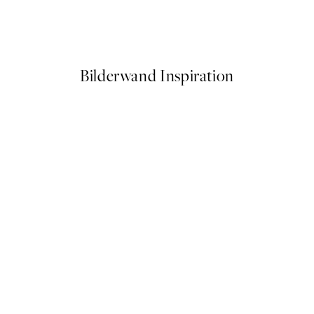
itive Poster
Sunday Breakfast Club Poster
Ab 6,50 €
13 €
Bilderwand Inspiration