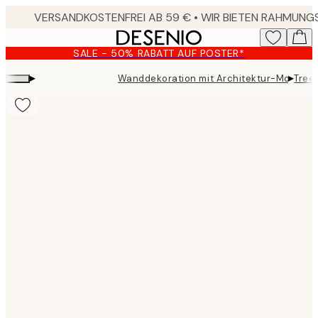
Skip
to
main
SALE - 50% RABATT AUF POSTER*
content.
▸
▸
Wanddekoration mit Architektur-Motiven
Tree
Product
images