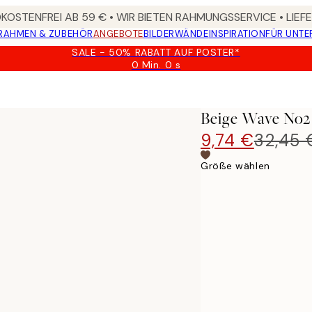
OSTENFREI AB 59 € • WIR BIETEN RAHMUNGSSERVICE • LIE
RAHMEN & ZUBEHÖR
ANGEBOTE
BILDERWÄNDE
INSPIRATION
FÜR UNT
SALE - 50% RABATT AUF POSTER*
0 Min.
0 s
Gültig
bis:
2026-
08-
Beige Wave No2
09
9,74 €
32,45 
Größe wählen