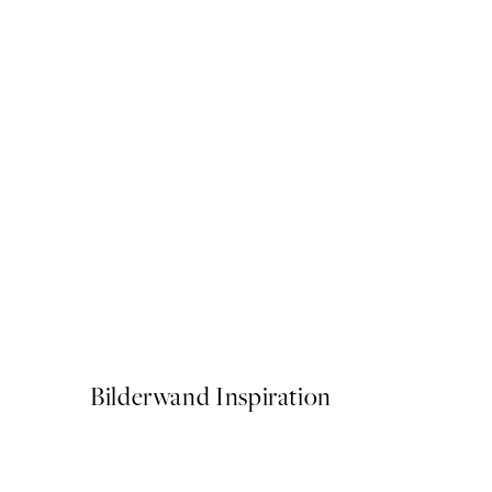
-70%
Outlet
Beige Reeds No2 Poster
Ab 3,28 €
10,95 €
Bilderwand Inspiration