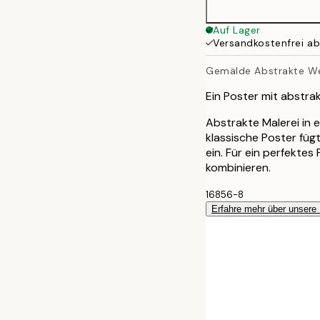
Auf Lager
Versandkostenfrei a
Gemälde Abstrakte We
Ein Poster mit abstra
Abstrakte Malerei in 
klassische Poster füg
ein. Für ein perfekte
kombinieren.
16856-8
Erfahre mehr über unsere