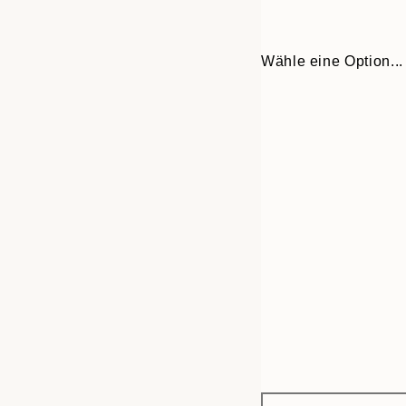
Wähle eine Option...
Frame
50x70 cm
options