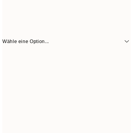
Wähle eine Option...
6,
21x30 cm