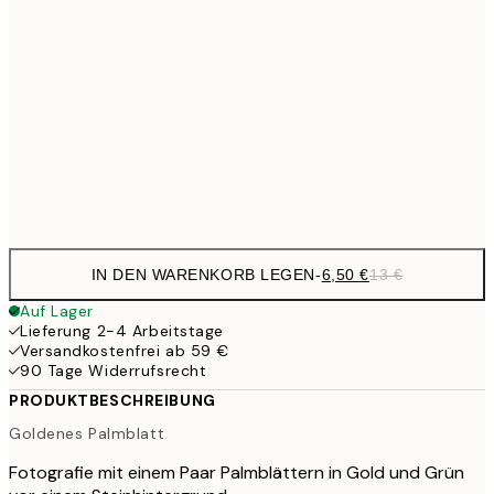
9,
30x40 cm
19,
16,2
50x70 cm
32,
Frame
options
IN DEN WARENKORB LEGEN
-
6,50 €
13 €
Auf Lager
Lieferung 2-4 Arbeitstage
Versandkostenfrei ab 59 €
90 Tage Widerrufsrecht
PRODUKTBESCHREIBUNG
Goldenes Palmblatt
Fotografie mit einem Paar Palmblättern in Gold und Grün