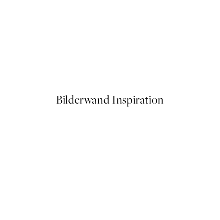
50%*
Calm Sand Dunes Poster
Ab 6,50 €
13 €
Bilderwand Inspiration