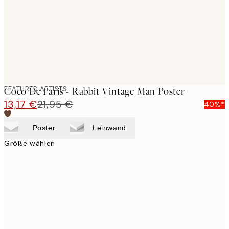
images
FEATURED ARTISTS
Coco De Paris - Rabbit Vintage Man Poster
13,17 €
21,95 €
40%*
Poster
Leinwand
Größe wählen