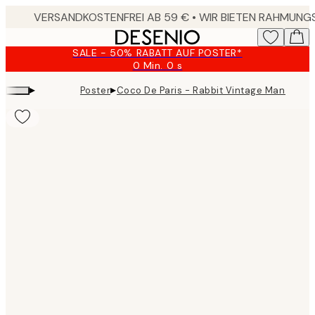
Skip
to
main
SALE - 50% RABATT AUF POSTER*
content.
0 Min.
0 s
Gültig
bis:
▸
▸
Poster
Coco De Paris - Rabbit Vintage Man Poste
2026-
08-
09
Product