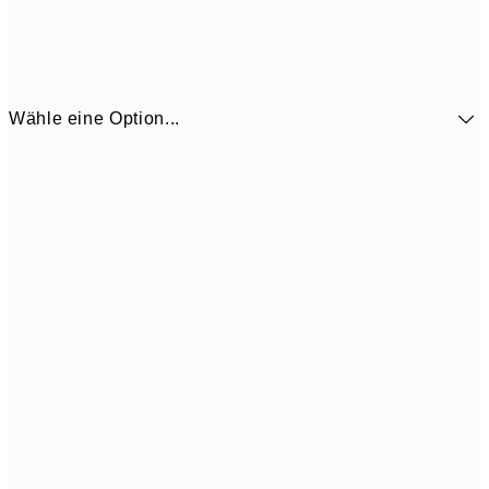
Wähle eine Option...
13,1
30x40 cm
21,