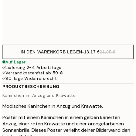
22,8
50x70 cm
Frame
options
IN DEN WARENKORB LEGEN
-
13,17 €
21,95 €
Auf Lager
Lieferung 2-4 Arbeitstage
Versandkostenfrei ab 59 €
90 Tage Widerrufsrecht
PRODUKTBESCHREIBUNG
Kaninchen im Anzug und Krawatte
Modisches Kaninchen in Anzug und Krawatte.
Poster mit einem Kaninchen in einem gelben karierten
Anzug, einer roten Krawatte und einer orangefarbenen
Sonnenbrille. Dieses Poster verleiht deiner Bilderwand den