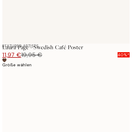
FEATURED ARTISTS
Laura Page - Swedish Café Poster
11,97 €
19,95 €
40%*
Größe wählen