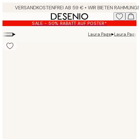
Skip
to
main
SALE - 50% RABATT AUF POSTER*
content.
▸
▸
Laura Page
Laura Page 
Product
images