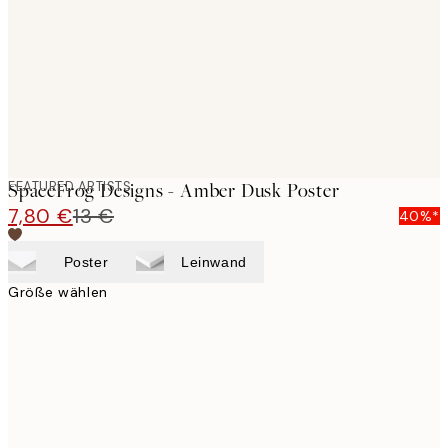
FEATURED ARTISTS
SpaceFrog Designs - Amber Dusk Poster
7,80 €
13 €
40%*
Poster
Leinwand
Größe wählen