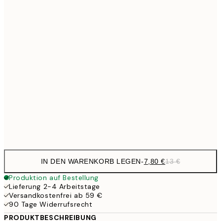
11,9
30x40 cm
19,
16,4
50x50 cm
27,
19,4
50x70 cm
32,
29,4
70x100 cm
Frame
options
IN DEN WARENKORB LEGEN
-
7,80 €
13 €
Produktion auf Bestellung
Lieferung 2-4 Arbeitstage
Versandkostenfrei ab 59 €
90 Tage Widerrufsrecht
PRODUKTBESCHREIBUNG