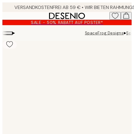
Skip
to
main
SALE - 50% RABATT AUF POSTER*
content.
▸
▸
SpaceFrog Designs
Spa
Product
images