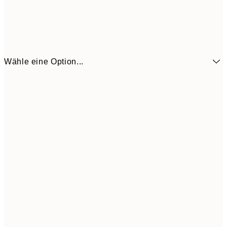
Wähle eine Option...
7,
21x30 cm