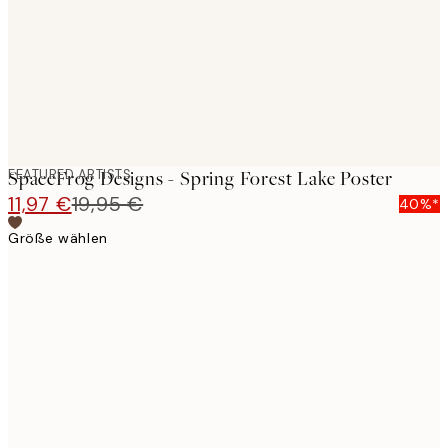
images
FEATURED ARTISTS
SpaceFrog Designs - Spring Forest Lake Poster
11,97 €
19,95 €
40%*
Größe wählen