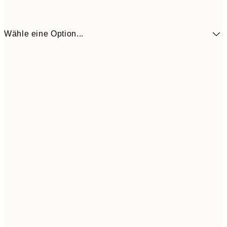
Wähle eine Option...
11,9
30x40 cm
19,