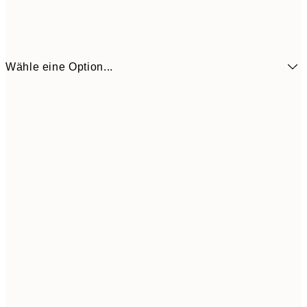
Wähle eine Option...
3,
21x30 cm
5,