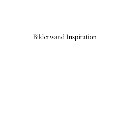
Make it Count Poster
Ab 6,50 €
13 €
Bilderwand Inspiration