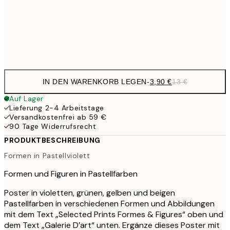
30x40 cm
19,
Frame
options
IN DEN WARENKORB LEGEN
-
3,90 €
13 €
Auf Lager
Lieferung 2-4 Arbeitstage
Versandkostenfrei ab 59 €
90 Tage Widerrufsrecht
PRODUKTBESCHREIBUNG
Formen in Pastellviolett
Formen und Figuren in Pastellfarben
Poster in violetten, grünen, gelben und beigen
Pastellfarben in verschiedenen Formen und Abbildungen
mit dem Text „Selected Prints Formes & Figures“ oben und
dem Text „Galerie D’art“ unten. Ergänze dieses Poster mit