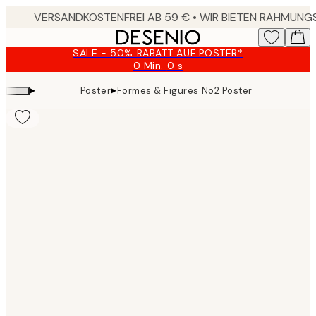
Skip
to
main
SALE - 50% RABATT AUF POSTER*
content.
0 Min.
0 s
Gültig
bis:
▸
▸
Poster
Formes & Figures No2 Poster
2026-
08-
09
Product