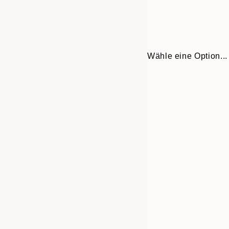
Wähle eine Option...
Frame
21x30 cm
options