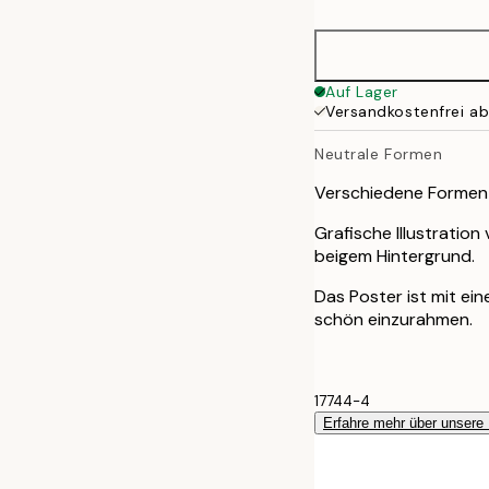
30x40 cm
Auf Lager
Versandkostenfrei a
Neutrale Formen
Verschiedene Formen 
Grafische Illustration
beigem Hintergrund.
Das Poster ist mit e
schön einzurahmen.
17744-4
Erfahre mehr über unsere