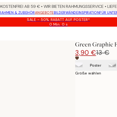
OSTENFREI AB 59 € • WIR BIETEN RAHMUNGSSERVICE • LIE
RAHMEN & ZUBEHÖR
ANGEBOTE
BILDERWÄNDE
INSPIRATION
FÜR UNT
SALE - 50% RABATT AUF POSTER*
0 Min.
0 s
Gültig
bis:
2026-
08-
Green Graphic 
09
3,90 €
13 €
Poster
Größe wählen