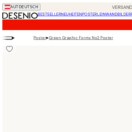
Skip
VERSANDK
AUT
DEUTSCH
to
BESTSELLER
NEUHEITEN
POSTER
LEINWANDBILDER
main
content.
▸
▸
Poster
Green Graphic Forms No2 Poster