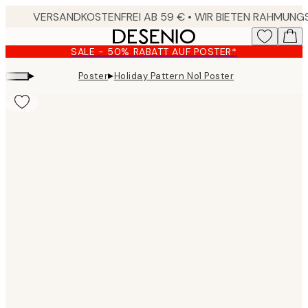
Skip
to
main
SALE - 50% RABATT AUF POSTER*
content.
▸
▸
Poster
Holiday Pattern No1 Poster
Product
images