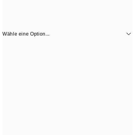
Wähle eine Option...
11,4
50x70 cm