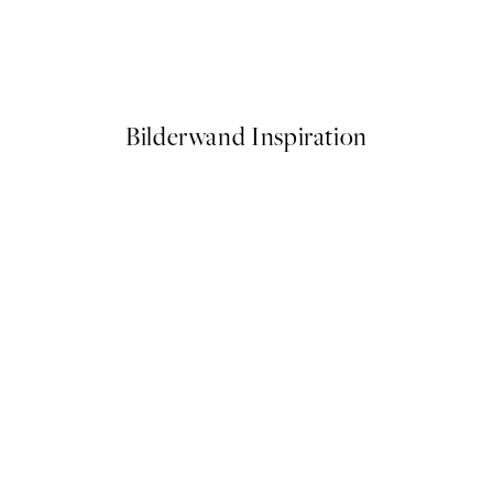
Pastel Ice Cream Poster
Ab 7,50 €
15 €
Bilderwand Inspiration