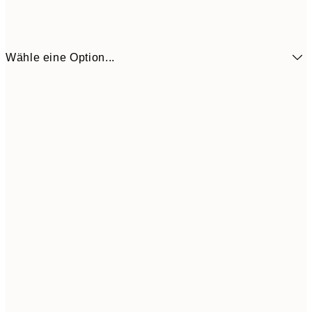
Wähle eine Option...
6,
21x30 cm
9,
30x40 cm