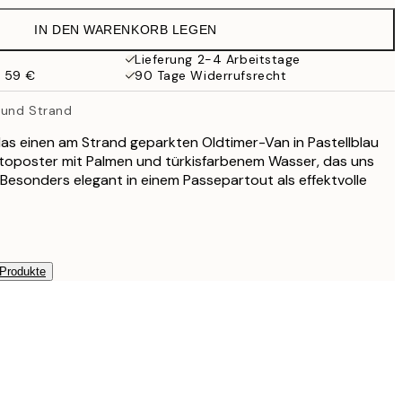
19,95 €
IN DEN WARENKORB LEGEN
16,23 €
32,45 €
Lieferung 2-4 Arbeitstage
b 59 €
90 Tage Widerrufsrecht
 und Strand
das einen am Strand geparkten Oldtimer-Van in Pastellblau
otoposter mit Palmen und türkisfarbenem Wasser, das uns
. Besonders elegant in einem Passepartout als effektvolle
 Produkte