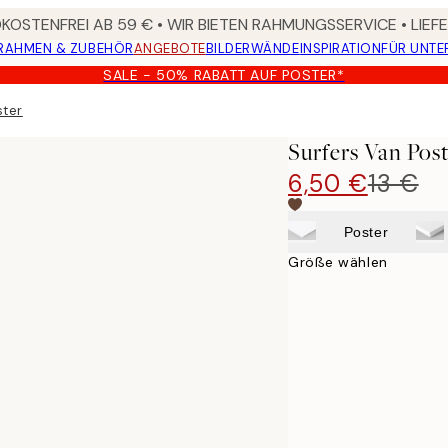
OSTENFREI AB 59 € • WIR BIETEN RAHMUNGSSERVICE • LIE
RAHMEN & ZUBEHÖR
ANGEBOTE
BILDERWÄNDE
INSPIRATION
FÜR UNT
SALE - 50% RABATT AUF POSTER*
ster
Surfers Van Pos
6,50 €
13 €
Poster
Größe wählen