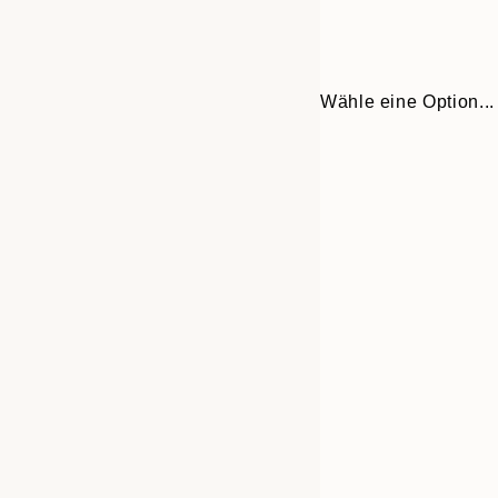
Wähle eine Option...
Frame
21x30 cm
options
30x40 cm