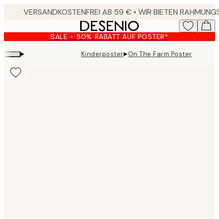
Skip
to
main
SALE - 50% RABATT AUF POSTER*
content.
▸
▸
Kinderposter
On The Farm Poster
Product
images