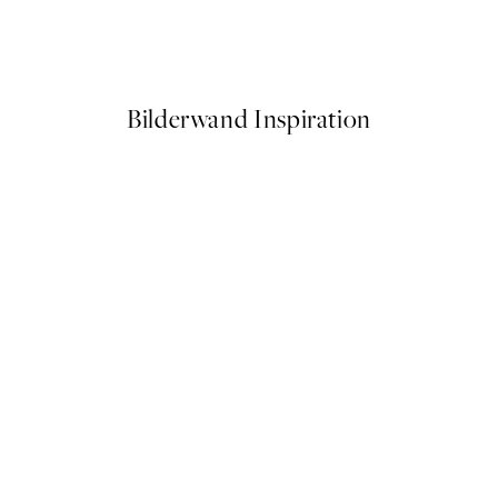
Alphabet Animals 2 Poster
Ab 6,50 €
13 €
Bilderwand Inspiration