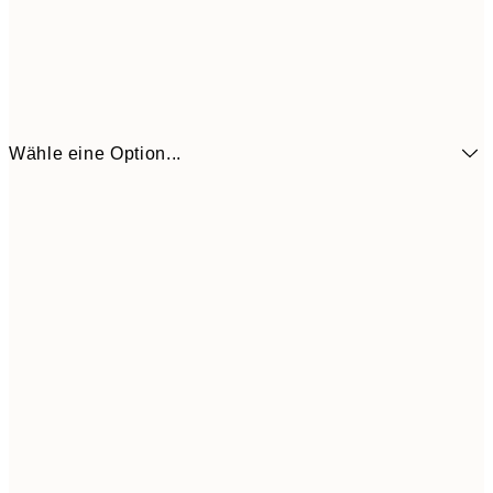
Wähle eine Option...
6,
21x30 cm