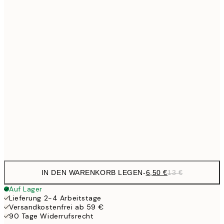
9,
30x40 cm
19,
13,7
40x50 cm
27,
16,2
50x70 cm
32,
24,5
70x100 cm
Frame
options
IN DEN WARENKORB LEGEN
-
6,50 €
13 €
Auf Lager
Lieferung 2-4 Arbeitstage
Versandkostenfrei ab 59 €
90 Tage Widerrufsrecht