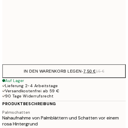
10,9
30x40 cm
21,
1
50x70 cm
Frame
options
IN DEN WARENKORB LEGEN
-
7,50 €
15 €
Auf Lager
Lieferung 2-4 Arbeitstage
Versandkostenfrei ab 59 €
90 Tage Widerrufsrecht
PRODUKTBESCHREIBUNG
Palmschatten
Nahaufnahme von Palmblättern und Schatten vor einem
rosa Hintergrund