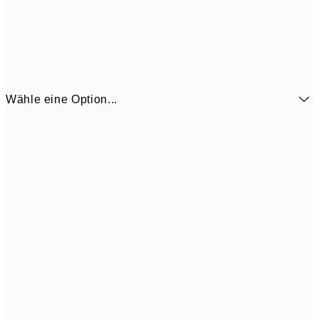
Wähle eine Option...
7,
21x30 cm