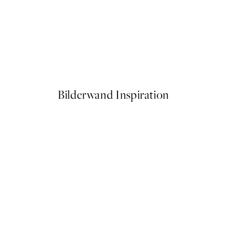
50%*
Close Up Blossom Poster
Ab 6,50 €
13 €
Bilderwand Inspiration