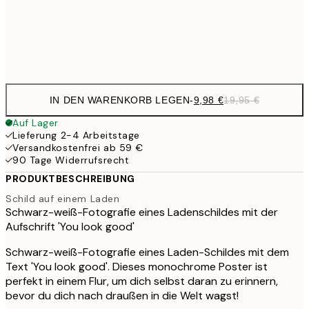
32,
Frame
options
IN DEN WARENKORB LEGEN
-
9,98 €
19,95 €
Auf Lager
Lieferung 2-4 Arbeitstage
Versandkostenfrei ab 59 €
90 Tage Widerrufsrecht
PRODUKTBESCHREIBUNG
Schild auf einem Laden
Schwarz-weiß-Fotografie eines Ladenschildes mit der
Aufschrift 'You look good'
Schwarz-weiß-Fotografie eines Laden-Schildes mit dem
Text 'You look good'. Dieses monochrome Poster ist
perfekt in einem Flur, um dich selbst daran zu erinnern,
bevor du dich nach draußen in die Welt wagst!