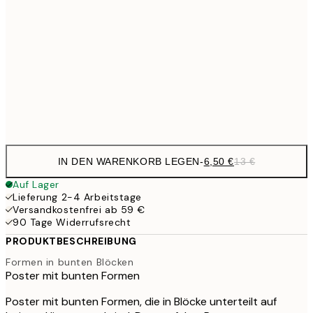
9,
30x40 cm
19,
16,2
50x70 cm
32,
Frame
options
IN DEN WARENKORB LEGEN
-
6,50 €
13 €
Auf Lager
Lieferung 2-4 Arbeitstage
Versandkostenfrei ab 59 €
90 Tage Widerrufsrecht
PRODUKTBESCHREIBUNG
Formen in bunten Blöcken
Poster mit bunten Formen
Poster mit bunten Formen, die in Blöcke unterteilt auf