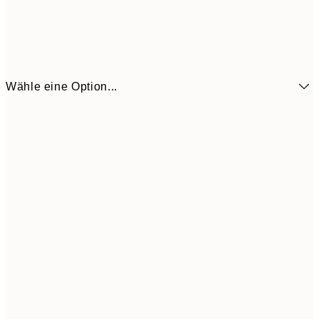
Wähle eine Option...
6,
21x30 cm