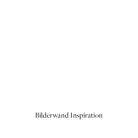
50%*
e Poster
Soft Couple Poster
Ab 7,50 €
15 €
Bilderwand Inspiration