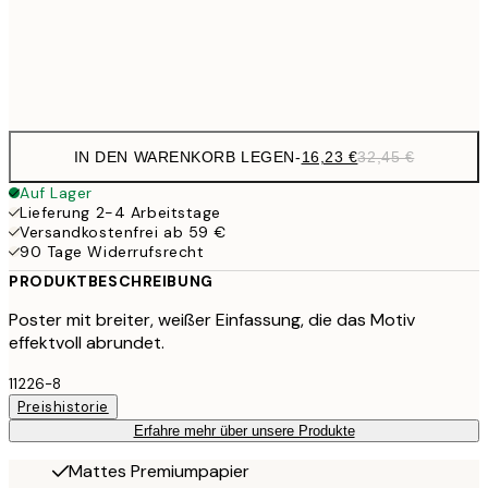
32,
Frame
options
IN DEN WARENKORB LEGEN
-
16,23 €
32,45 €
Auf Lager
Lieferung 2-4 Arbeitstage
Versandkostenfrei ab 59 €
90 Tage Widerrufsrecht
PRODUKTBESCHREIBUNG
Poster mit breiter, weißer Einfassung, die das Motiv
effektvoll abrundet.
11226-8
Preishistorie
Erfahre mehr über unsere Produkte
Mattes Premiumpapier