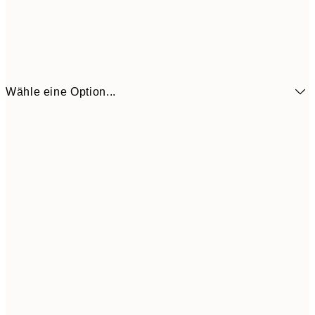
Wähle eine Option...
16,2
50x70 cm