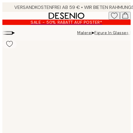
Skip
to
main
SALE - 50% RABATT AUF POSTER*
content.
▸
▸
Malerei
Figure In Glasses P
Product
images