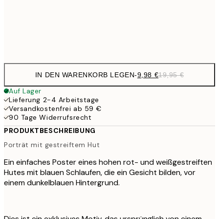
32,
Frame
options
IN DEN WARENKORB LEGEN
-
9,98 €
19,95 €
Auf Lager
Lieferung 2-4 Arbeitstage
Versandkostenfrei ab 59 €
90 Tage Widerrufsrecht
PRODUKTBESCHREIBUNG
Porträt mit gestreiftem Hut
Ein einfaches Poster eines hohen rot- und weißgestreiften
Hutes mit blauen Schlaufen, die ein Gesicht bilden, vor
einem dunkelblauen Hintergrund.
Dies ist ein exklusives Motiv, das ursprünglich von einem