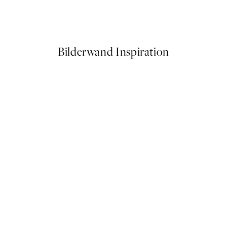
On My Mind Poster
Ab 3,98 €
7,95 €
Bilderwand Inspiration