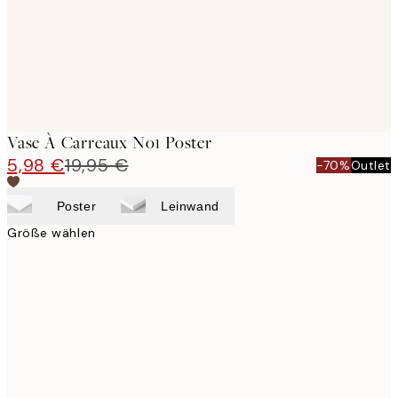
Vase À Carreaux No1 Poster
5,98 €
19,95 €
-70%
Outlet
Poster
Leinwand
Größe wählen