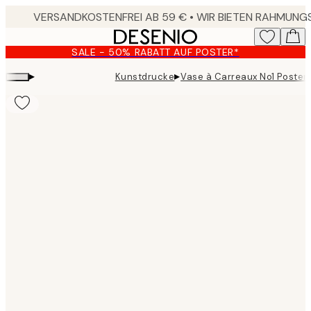
Skip
to
main
SALE - 50% RABATT AUF POSTER*
content.
▸
▸
Kunstdrucke
Vase à Carreaux No1 Poster
Product
images