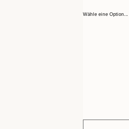
Wähle eine Option...
Frame
30x40 cm
options
50x70 cm