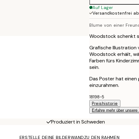
Auf Lager
Versandkostenfrei a
Blume von einer Freun
Woodstock schenkt se
Grafische Illustratio
Woodstock erhält, wäh
Farben fürs Kinderzim
sein.
Das Poster hat einen
einzurahmen.
18198-5
Preishistorie
Erfahre mehr über unsere
Produziert in Schweden
ERSTELLE DEINE BILDERWAND
ZU DEN RAHMEN