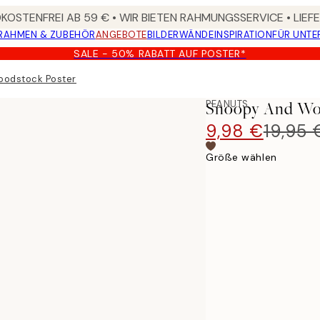
OSTENFREI AB 59 € • WIR BIETEN RAHMUNGSSERVICE • LIE
RAHMEN & ZUBEHÖR
ANGEBOTE
BILDERWÄNDE
INSPIRATION
FÜR UNT
SALE - 50% RABATT AUF POSTER*
oodstock Poster
PEANUTS
Snoopy And Wo
9,98 €
19,95 
Größe wählen