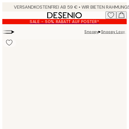
Skip
to
main
SALE - 50% RABATT AUF POSTER*
content.
▸
▸
Snoopy
Snoopy Love P
Product
images