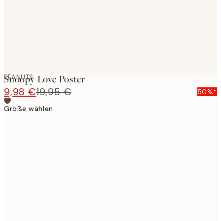
PEANUTS
Snoopy Love Poster
9,98 €
19,95 €
50%*
Größe wählen