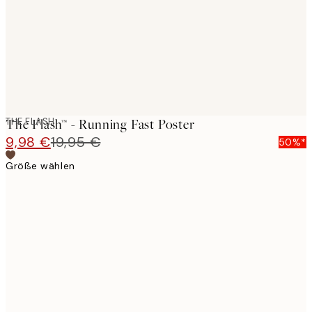
images
THE FLASH
The Flash™ - Running Fast Poster
9,98 €
19,95 €
50%*
Größe wählen