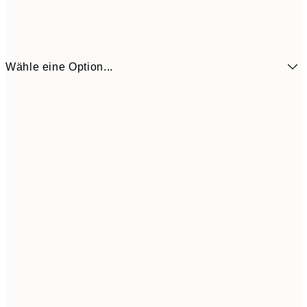
Wähle eine Option...
6,
21x30 cm