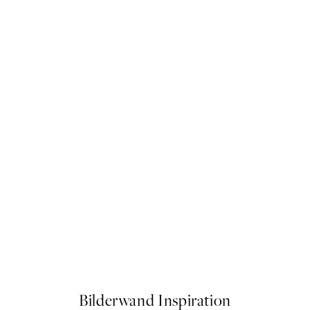
50%*
Ladies Poster
Breakfast in Bed Poster
Ab 9,98 €
19,95 €
Bilderwand Inspiration