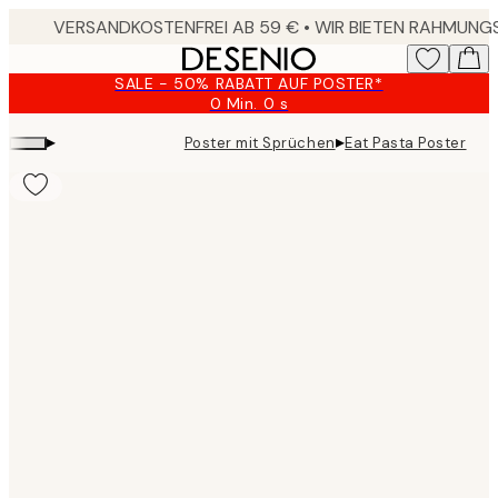
Skip
to
main
SALE - 50% RABATT AUF POSTER*
content.
0 Min.
0 s
Gültig
bis:
▸
▸
Poster mit Sprüchen
Eat Pasta Poster
2026-
08-
09
Product